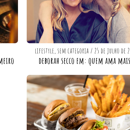
lifestyle
,
sem categoria
/
25 de julho de 
meiro
deborah secco em: quem ama mai