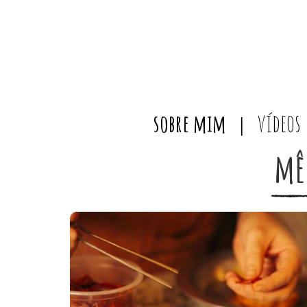
sobre mim
vídeos
mê