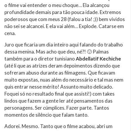
o filme vai entender o meu choque… Ela alcançou
profundidade demais para tão pouca idade. Extremos
poderosos que com meus 28 (falou a tia! ;)) bem vividos
não sei se alcancei. E ela vai além… Explode. Catarse em
cena.
Juro que ficaria um dia inteiro aqui falando do trabalho
dessa menina. Mas acho que deu, né?! 🙂 Palmas
também para o diretor tunisiano
Abdellatif Kechiche
(até li que as atrizes deram depoimentos dizendo que
sofreram abuso durante as filmagens. Que ficavam
muito expostas, nuas além do necessário e tal mas nem
quis entrar nesse mérito! Assunto muito delicado.
Foquei só no resultado final que assisti!) com takes
lindos que fazem a gente ler até pensamentos das
personagens. Ser cúmplices. Fazer parte. Tantos
momentos de silêncio que falam tanto.
Adorei. Mesmo. Tanto que o filme acabou, abri um