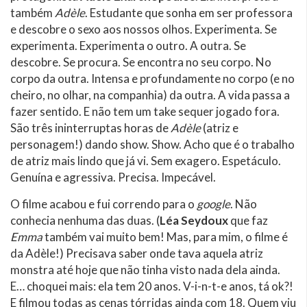
também
Adèle
. Estudante que sonha em ser professora
e descobre o sexo aos nossos olhos. Experimenta. Se
experimenta. Experimenta o outro. A outra. Se
descobre. Se procura. Se encontra no seu corpo. No
corpo da outra. Intensa e profundamente no corpo (e no
cheiro, no olhar, na companhia) da outra. A vida passa a
fazer sentido. E não tem um take sequer jogado fora.
São três ininterruptas horas de
Adèle
(atriz e
personagem!) dando show. Show. Acho que é o trabalho
de atriz mais lindo que já vi. Sem exagero. Espetáculo.
Genuína e agressiva. Precisa. Impecável.
O filme acabou e fui correndo para o
google
. Não
conhecia nenhuma das duas. (
Léa Seydoux
que faz
Emma
também vai muito bem! Mas, para mim, o filme é
da Adèle!) Precisava saber onde tava aquela atriz
monstra até hoje que não tinha visto nada dela ainda.
E… choquei mais: ela tem 20 anos. V-i-n-t-e anos, tá ok?!
E filmou todas as cenas tórridas ainda com 18. Quem viu