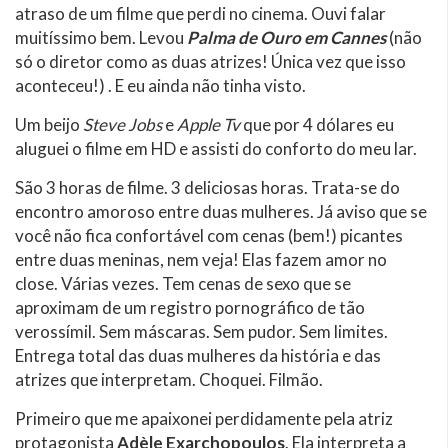
atraso de um filme que perdi no cinema. Ouvi falar
muitíssimo bem. Levou
Palma de Ouro em Cannes
(não
só o diretor como as duas atrizes! Única vez que isso
aconteceu!) . E eu ainda não tinha visto.
Um beijo
Steve Jobs
e
Apple Tv
que por 4 dólares eu
aluguei o filme em HD e assisti do conforto do meu lar.
São 3 horas de filme. 3 deliciosas horas. Trata-se do
encontro amoroso entre duas mulheres. Já aviso que se
você não fica confortável com cenas (bem!) picantes
entre duas meninas, nem veja! Elas fazem amor no
close. Várias vezes. Tem cenas de sexo que se
aproximam de um registro pornográfico de tão
verossímil. Sem máscaras. Sem pudor. Sem limites.
Entrega total das duas mulheres da história e das
atrizes que interpretam. Choquei. Filmão.
Primeiro que me apaixonei perdidamente pela atriz
protagonista
Adèle Exarchopoulos
. Ela interpreta a