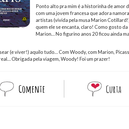
Ponto alto pra mim é a historinha de amor d
com uma jovem francesa que adora namora
artistas (vivida pela musa Marion Cotillard!
quem ele se encanta, claro! Como gosto da
Marion… No figurino anos 20 ficou ainda ma
ssear (e viver!) aquilo tudo… Com Woody, com Marion, Picass
a real… Obrigada pela viagem, Woody! Foi um prazer!
Comente
Curta