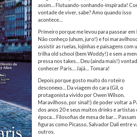
assim… Flutuando-sonhando-inspirada! C
vontade de viver, sabe? Amo quando isso
acontece…
Primeiro porque me levou para passear em 
Não conheço (uhum, juro!) e foi maravilhos
assistir as ruelas, lojinhas e paisagens com
trilha old school (bem Woddy!) e sem a me
pressa nos takes… Deu (ainda mais!) vonta
conhecer Paris… Jajá… Tomara!
Depois porque gosto muito do roteiro
desconexo… Da viagem do cara (Gil, o
protagonista vivido por Owen Wilson.
Maravilhoso, por sinal!) de poder voltar a P
dos anos 20 e seus muitos drinks e artistas
época… Filosofias de mesa de bar… Passam p
figuras como Picasso, Salvador Dalí entre v
outros.