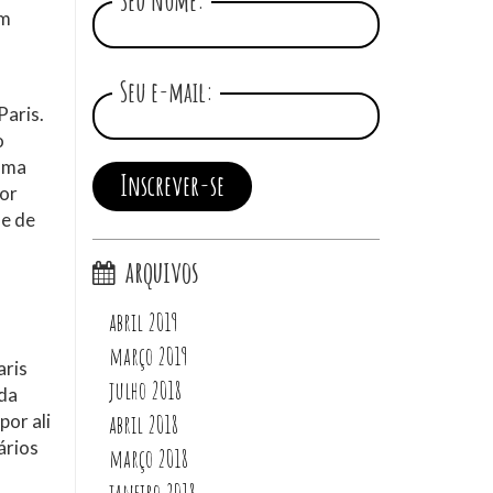
Seu nome:
om
Seu e-mail:
Paris.
o
 uma
nor
de de
arquivos
abril 2019
março 2019
aris
julho 2018
 da
or ali
abril 2018
ários
março 2018
janeiro 2018