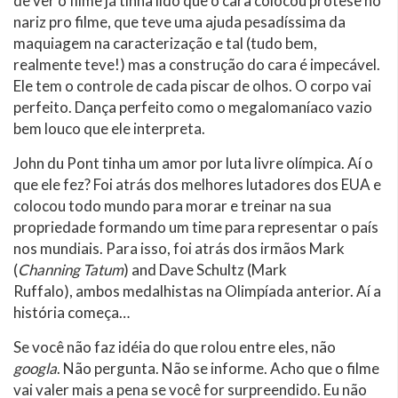
de ver o filme já tinha lido que o cara colocou prótese no
nariz pro filme, que teve uma ajuda pesadíssima da
maquiagem na caracterização e tal (tudo bem,
realmente teve!) mas a construção do cara é impecável.
Ele tem o controle de cada piscar de olhos. O corpo vai
perfeito. Dança perfeito como o megalomaníaco vazio
bem louco que ele interpreta.
John du Pont tinha um amor por luta livre olímpica. Aí o
que ele fez? Foi atrás dos melhores lutadores dos EUA e
colocou todo mundo para morar e treinar na sua
propriedade formando um time para representar o país
nos mundiais. Para isso, foi atrás dos irmãos Mark
(
Channing Tatum
) and Dave Schultz (Mark
Ruffalo), ambos medalhistas na Olimpíada anterior. Aí a
história começa…
Se você não faz idéia do que rolou entre eles, não
googla
. Não pergunta. Não se informe. Acho que o filme
vai valer mais a pena se você for surpreendido. Eu não