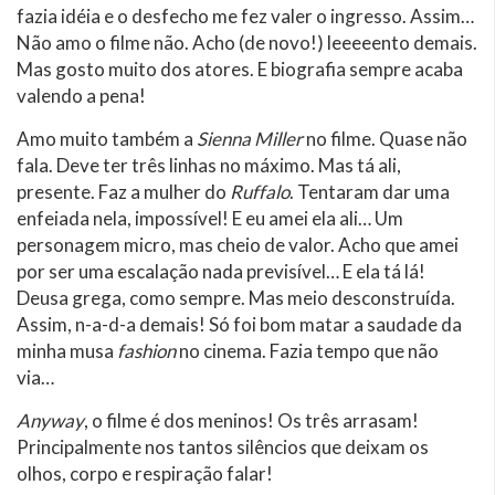
fazia idéia e o desfecho me fez valer o ingresso. Assim…
Não amo o filme não. Acho (de novo!) leeeeento demais.
Mas gosto muito dos atores. E biografia sempre acaba
valendo a pena!
Amo muito também a
Sienna Miller
no filme. Quase não
fala. Deve ter três linhas no máximo. Mas tá ali,
presente. Faz a mulher do
Ruffalo
. Tentaram dar uma
enfeiada nela, impossível! E eu amei ela ali… Um
personagem micro, mas cheio de valor. Acho que amei
por ser uma escalação nada previsível… E ela tá lá!
Deusa grega, como sempre. Mas meio desconstruída.
Assim, n-a-d-a demais! Só foi bom matar a saudade da
minha musa
fashion
no cinema. Fazia tempo que não
via…
Anyway
, o filme é dos meninos! Os três arrasam!
Principalmente nos tantos silêncios que deixam os
olhos, corpo e respiração falar!