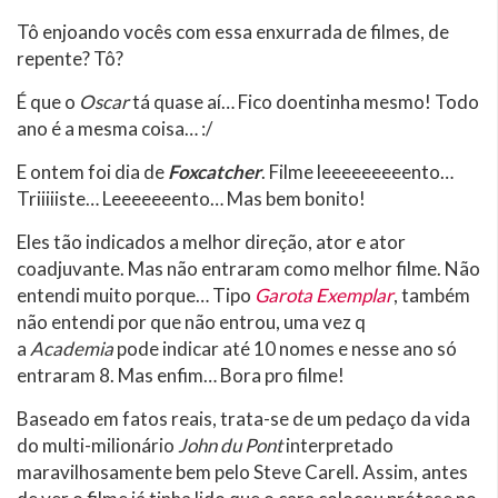
Tô enjoando vocês com essa enxurrada de filmes, de
repente? Tô?
É que o
Oscar
tá quase aí… Fico doentinha mesmo! Todo
ano é a mesma coisa… :/
E ontem foi dia de
Foxcatcher
. Filme leeeeeeeeento…
Triiiiiste… Leeeeeeento… Mas bem bonito!
Eles tão indicados a melhor direção, ator e ator
coadjuvante. Mas não entraram como melhor filme. Não
entendi muito porque… Tipo
Garota Exemplar
, também
não entendi por que não entrou, uma vez q
a
Academia
pode indicar até 10 nomes e nesse ano só
entraram 8. Mas enfim… Bora pro filme!
Baseado em fatos reais, trata-se de um pedaço da vida
do multi-milionário
John du Pont
interpretado
maravilhosamente bem pelo Steve Carell. Assim, antes