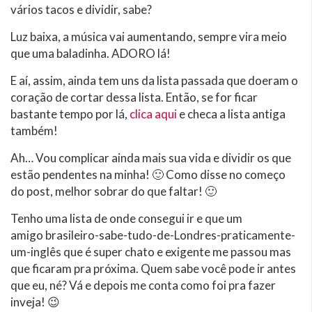
vários tacos e dividir, sabe?
Luz baixa, a música vai aumentando, sempre vira meio
que uma baladinha. ADORO lá!
E aí, assim, ainda tem uns da lista passada que doeram o
coração de cortar dessa lista. Então, se for ficar
bastante tempo por lá,
clica aqui
e checa a lista antiga
também!
Ah… Vou complicar ainda mais sua vida e dividir os que
estão pendentes na minha! 🙂 Como disse no começo
do post, melhor sobrar do que faltar! 🙂
Tenho uma lista de onde consegui ir e que um
amigo brasileiro-sabe-tudo-de-Londres-praticamente-
um-inglês que é super chato e exigente me passou mas
que ficaram pra próxima. Quem sabe você pode ir antes
que eu, né? Vá e depois me conta como foi pra fazer
inveja! 😉