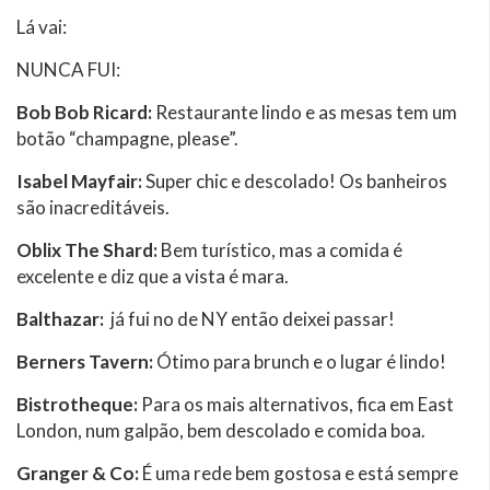
Lá vai:
NUNCA FUI:
Bob Bob Ricard:
Restaurante lindo e as mesas tem um
botão “champagne, please”.
Isabel Mayfair:
Super chic e descolado! Os banheiros
são inacreditáveis.
Oblix The Shard:
Bem turístico, mas a comida é
excelente e diz que a vista é mara.
Balthazar:
já fui no de NY então deixei passar!
Berners Tavern:
Ótimo para brunch e o lugar é lindo!
Bistrotheque:
Para os mais alternativos, fica em East
London, num galpão, bem descolado e comida boa.
Granger & Co:
É uma rede bem gostosa e está sempre