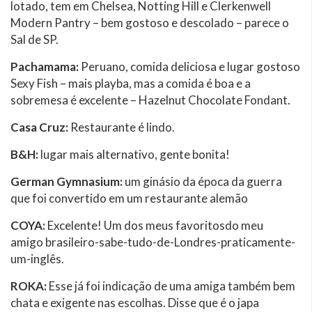
lotado, tem em Chelsea, Notting Hill e Clerkenwell
Modern Pantry – bem gostoso e descolado – parece o
Sal de SP.
Pachamama:
Peruano, comida deliciosa e lugar gostoso
Sexy Fish – mais playba, mas a comida é boa e a
sobremesa é excelente – Hazelnut Chocolate Fondant.
Casa Cruz:
Restaurante é lindo.
B&H:
lugar mais alternativo, gente bonita!
German Gymnasium:
um ginásio da época da guerra
que foi convertido em um restaurante alemão
COYA:
Excelente! Um dos meus favoritosdo meu
amigo brasileiro-sabe-tudo-de-Londres-praticamente-
um-inglês.
ROKA:
Esse já foi indicação de uma amiga também bem
chata e exigente nas escolhas. Disse que é o japa