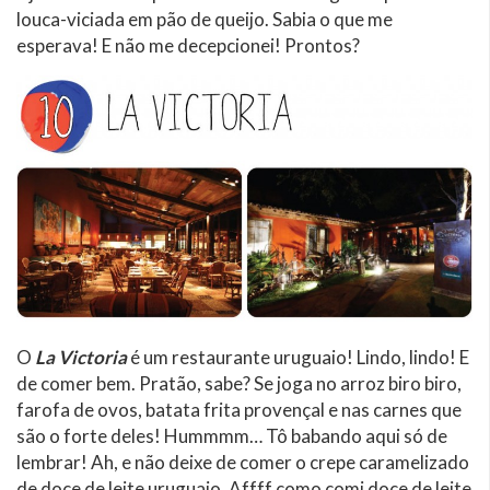
louca-viciada em pão de queijo. Sabia o que me
esperava! E não me decepcionei! Prontos?
O
La Victoria
é um restaurante uruguaio! Lindo, lindo! E
de comer bem. Pratão, sabe? Se joga no arroz biro biro,
farofa de ovos, batata frita provençal e nas carnes que
são o forte deles! Hummmm… Tô babando aqui só de
lembrar! Ah, e não deixe de comer o crepe caramelizado
de doce de leite uruguaio. Affff como comi doce de leite