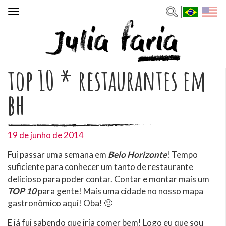
Toggle
navigation
top 10 * restaurantes em
bh
19 de junho de 2014
Fui passar uma semana em
Belo Horizonte
! Tempo
suficiente para conhecer um tanto de restaurante
delicioso para poder contar. Contar e montar mais um
TOP 10
para gente! Mais uma cidade no nosso mapa
gastronômico aqui! Oba! 🙂
E já fui sabendo que iria comer bem! Logo eu que sou