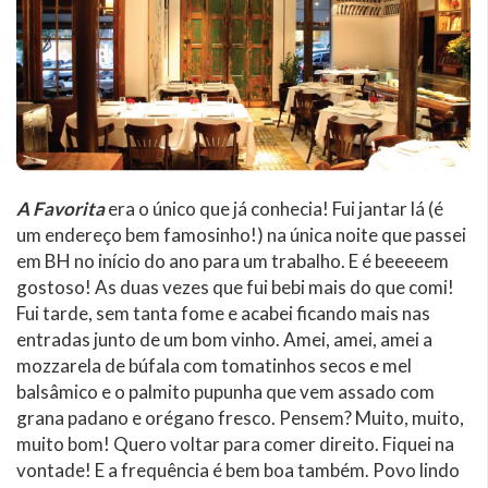
A Favorita
era o único que já conhecia! Fui jantar lá (é
um endereço bem famosinho!) na única noite que passei
em BH no início do ano para um trabalho. E é beeeeem
gostoso! As duas vezes que fui bebi mais do que comi!
Fui tarde, sem tanta fome e acabei ficando mais nas
entradas junto de um bom vinho. Amei, amei, amei a
mozzarela de búfala com tomatinhos secos e mel
balsâmico e o palmito pupunha que vem assado com
grana padano e orégano fresco. Pensem? Muito, muito,
muito bom! Quero voltar para comer direito. Fiquei na
vontade! E a frequência é bem boa também. Povo lindo