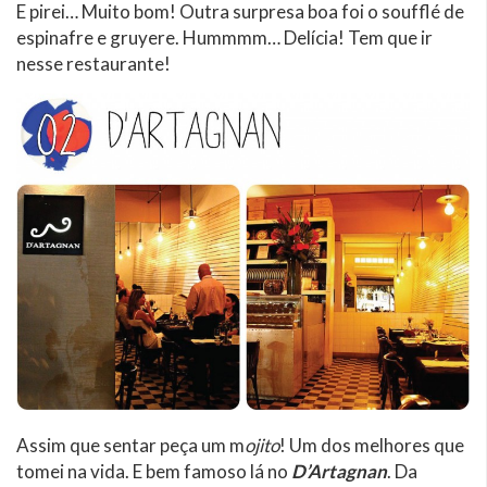
E pirei… Muito bom! Outra surpresa boa foi o soufflé de
espinafre e gruyere. Hummmm… Delícia! Tem que ir
nesse restaurante!
Assim que sentar peça um m
ojito
! Um dos melhores que
tomei na vida. E bem famoso lá no
D’Artagnan
. Da