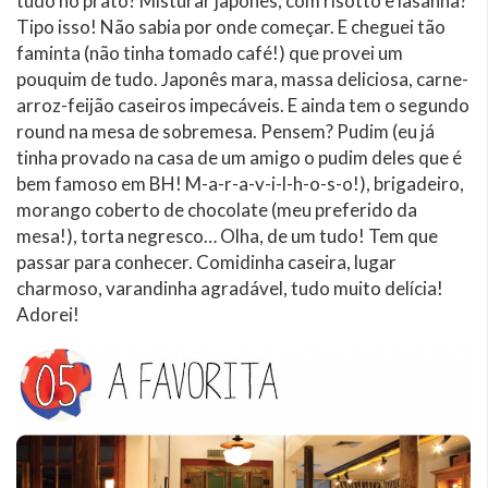
tudo no prato? Misturar japonês, com risotto e lasanha?
Tipo isso! Não sabia por onde começar. E cheguei tão
faminta (não tinha tomado café!) que provei um
pouquim de tudo. Japonês mara, massa deliciosa, carne-
arroz-feijão caseiros impecáveis. E ainda tem o segundo
round na mesa de sobremesa. Pensem? Pudim (eu já
tinha provado na casa de um amigo o pudim deles que é
bem famoso em BH! M-a-r-a-v-i-l-h-o-s-o!), brigadeiro,
morango coberto de chocolate (meu preferido da
mesa!), torta negresco… Olha, de um tudo! Tem que
passar para conhecer. Comidinha caseira, lugar
charmoso, varandinha agradável, tudo muito delícia!
Adorei!