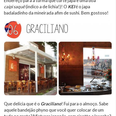
Endereço para a turma que curte japa e uma boa
caipi saquê
(indico a de lichia!)! O
KEI
é o japa
badaladinho da mineirada afim de sushi. Bem gostoso!
Que delícia que é o
Graciliano
! Fui para o almoço. Sabe
aquele bandejão phyno que você quer colocar de um